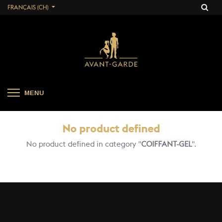
FRANÇAIS (CH)
MENU
No product defined
No product defined in category "
COIFFANT-GEL
".