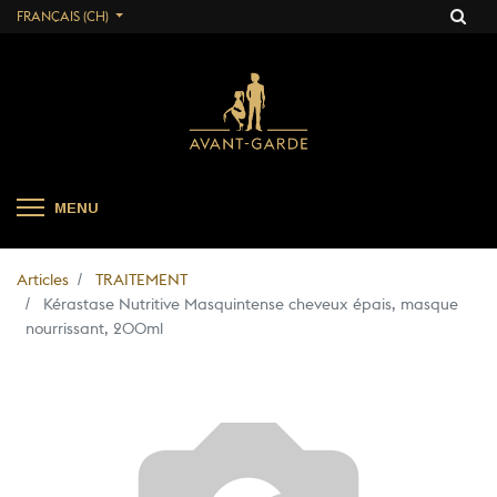
FRANÇAIS (CH)
MENU
Articles
TRAITEMENT
Kérastase Nutritive Masquintense cheveux épais, masque
nourrissant, 200ml