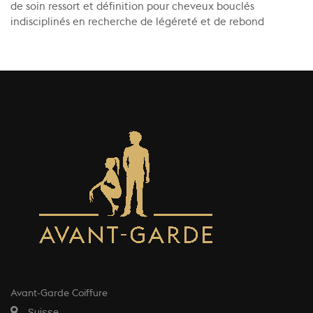
de soin ressort et définition pour cheveux bouclés
indisciplinés en recherche de légéreté et de rebond
Avant-Garde Coiffure
Suisse