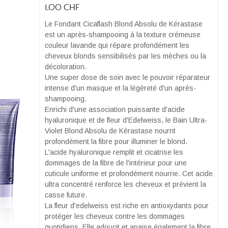
1.00
CHF
Le Fondant Cicaflash Blond Absolu de Kérastase
est un après-shampooing à la texture crémeuse
couleur lavande qui répare profondément les
cheveux blonds sensibilisés par les mèches ou la
décoloration.
Une super dose de soin avec le pouvoir réparateur
intense d'un masque et la légèreté d'un après-
shampooing.
Enrichi d'une association puissante d'acide
hyaluronique et de fleur d'Edelweiss, le Bain Ultra-
Violet Blond Absolu de Kérastase nourrit
profondément la fibre pour illuminer le blond.
L'acide hyaluronique remplit et cicatrise les
dommages de la fibre de l'intérieur pour une
cuticule uniforme et profondément nourrie. Cet acide
ultra concentré renforce les cheveux et prévient la
casse future.
La fleur d'edelweiss est riche en antioxydants pour
protéger les cheveux contre les dommages
quotidiens. Elle adoucit et apaise également la fibre