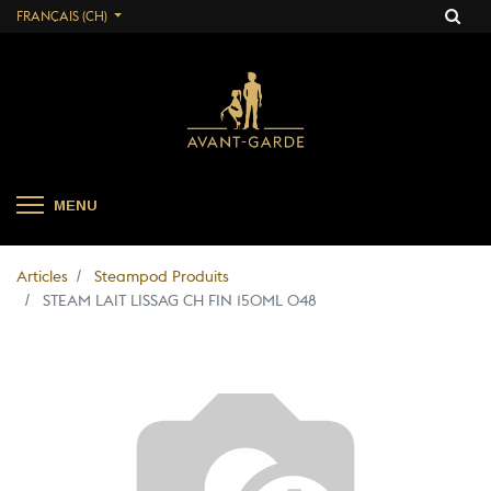
FRANÇAIS (CH)
MENU
Articles
Steampod Produits
STEAM LAIT LISSAG CH FIN 150ML 048